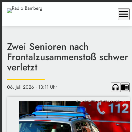
menu
Zwei Senioren nach
Frontalzusammenstoß schwer
verletzt
headphones
chrome_reader_mode
06. Juli 2026
· 13:11 Uhr
Symbolbild/Otmar Smit/stock.adobe.com