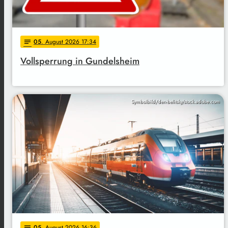
05
. August 2026 17:34
notes
Vollsperrung in Gundelsheim
Symbolbild/den-belitsky/stock.adobe.com
05
. August 2026 16:36
notes