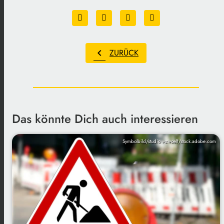
chevron_left
ZURÜCK
Das könnte Dich auch interessieren
Symbolbild/studio v-zwoelf/stock.adobe.com