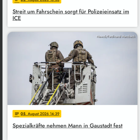
Streit um Fahrschein sorgt für Polizeieinsatz im
ICE
News5/Ferdinand Merzbach
05
. August 2026 14:39
notes
Spezialkräfte nehmen Mann in Gaustadt fest