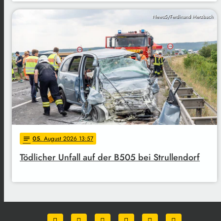
News5/Ferdinand Merzbach
05
. August 2026 13:57
notes
Tödlicher Unfall auf der B505 bei Strullendorf