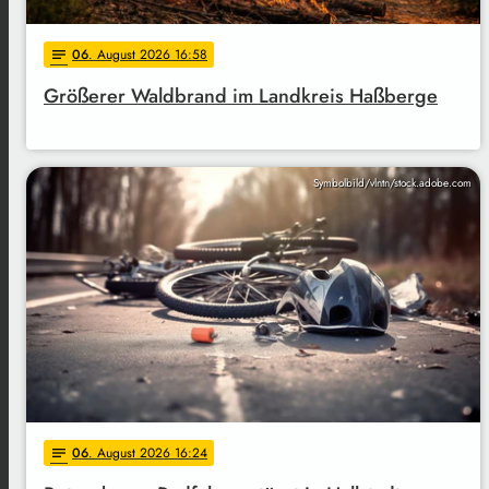
06
. August 2026 16:58
notes
Größerer Waldbrand im Landkreis Haßberge
Symbolbild/vlntn/stock.adobe.com
06
. August 2026 16:24
notes