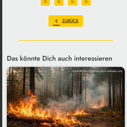
chevron_left
ZURÜCK
Das könnte Dich auch interessieren
Symbolbild/vxnaghiyev/stock.adbobe.com