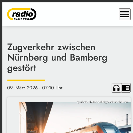
menu
Zugverkehr zwischen
Nürnberg und Bamberg
gestört
headphones
chrome_reader_mode
09. März 2026
· 07:10 Uhr
Symbolbild/den-belitsky/stock.adobe.com