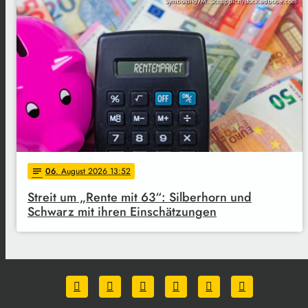
Symbolbild/M. Schuppich/stock.adbobe.com
06
. August 2026 13:52
notes
Streit um „Rente mit 63“: Silberhorn und
Schwarz mit ihren Einschätzungen