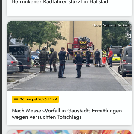
Betrunkener Radfahrer stürzt in Hallstadt
News5/Ferdinand Merzbach
06
. August 2026 14:49
notes
Nach Messer-Vorfall in Gaustadt: Ermittlungen
wegen versuchten Totschlags