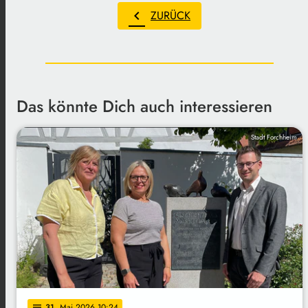
chevron_left
ZURÜCK
Das könnte Dich auch interessieren
Stadt Forchheim
31
. Mai 2026 10:24
notes