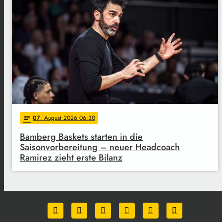
07
. August 2026 06:30
notes
Bamberg Baskets starten in die
Saisonvorbereitung – neuer Headcoach
Ramirez zieht erste Bilanz