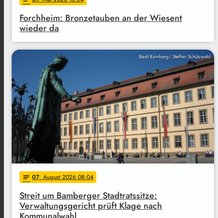
Forchheim: Bronzetauben an der Wiesent
wieder da
Stadt Bamberg/ Steffen Schützwohl
07
. August 2026 08:04
notes
Streit um Bamberger Stadtratssitze:
Verwaltungsgericht prüft Klage nach
Kommunalwahl