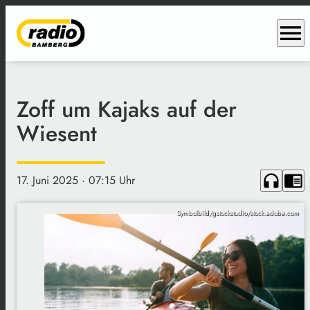
menu
Zoff um Kajaks auf der
Wiesent
headphones
chrome_reader_mode
17. Juni 2025
· 07:15 Uhr
Symbolbild/gstockstudio/stock.adobe.com