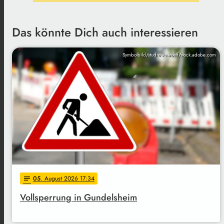
Das könnte Dich auch interessieren
Symbolbild/studio v-zwoelf/stock.adobe.com
05
. August 2026 17:34
notes
Vollsperrung in Gundelsheim