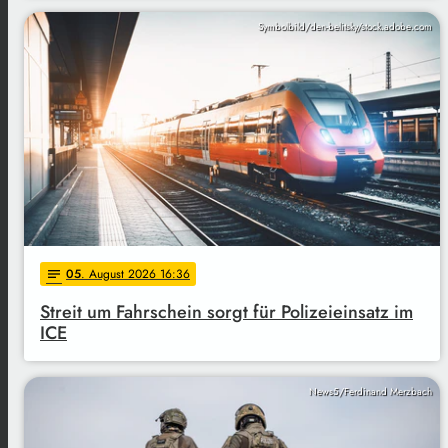
Symbolbild/den-belitsky/stock.adobe.com
05
. August 2026 16:36
notes
Streit um Fahrschein sorgt für Polizeieinsatz im
ICE
News5/Ferdinand Merzbach