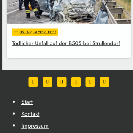
05
. August 2026 13:57
notes
Tödlicher Unfall auf der B505 bei Strullendorf
Start
Kontakt
Impressum