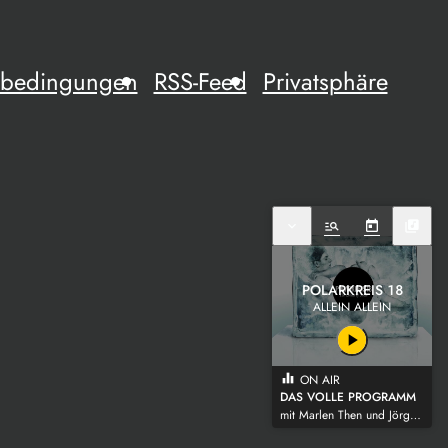
mebedingungen
RSS-Feed
Privatsphäre
expand_more
manage_search
today
library_music
POLARKREIS 18
ALLEIN ALLEIN
play_arrow
equalizer
ON AIR
DAS VOLLE PROGRAMM
mit Marlen Then und Jörg Wagner