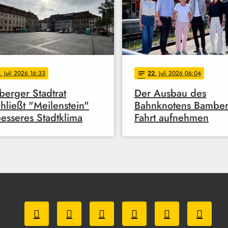
. Juli 2026 16:33
22
. Juli 2026 06:04
notes
erger Stadtrat
Der Ausbau des
hließt "Meilenstein"
Bahnknotens Bamberg
besseres Stadtklima
Fahrt aufnehmen