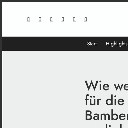
Start
Highlight
Wie wei
für die
Bamber