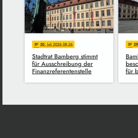
30
. Juli 2026 08:26
29
notes
notes
Stadtrat Bamberg stimmt
Bamb
für Ausschreibung der
besc
Finanzreferentenstelle
für 