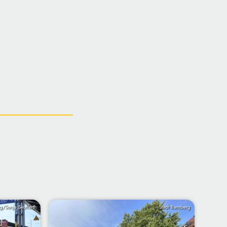
g/Sonja Seufferth
Stadt Bamberg