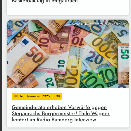
Basketball-Tag in Stegaurach
Symbolbild/Stockfotos-MG/stock.adobe.com
16
. Dezember 2025 13:08
notes
Gemeinderäte erheben Vorwürfe gegen
Stegaurachs Bürgermeister! Thilo Wagner
kontert im Radio Bamberg Interview