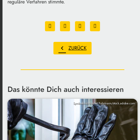
reguläre Verfahren stimmte.
chevron_left
ZURÜCK
Das könnte Dich auch interessieren
Symbolbild/Rainer Fuhrmann/stock.adobe.com