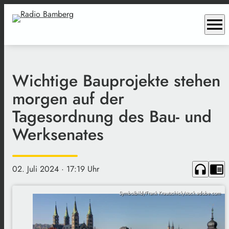
menu
Wichtige Bauprojekte stehen
morgen auf der
Tagesordnung des Bau- und
Werksenates
headphones
chrome_reader_mode
02. Juli 2024
· 17:19 Uhr
Symbolbild/Frank Krautschick/stock.adobe.com