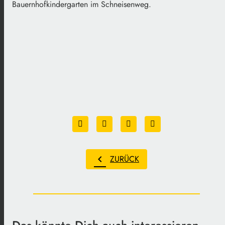
Bauernhofkindergarten im Schneisenweg.
chevron_left
ZURÜCK