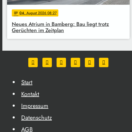
04
. August 2026 08:27
notes
Neues Atrium in Bamberg: Bau liegt trotz
Gerüchten im Zeitplan
Start
Kontakt
Impressum
Datenschutz
AGB