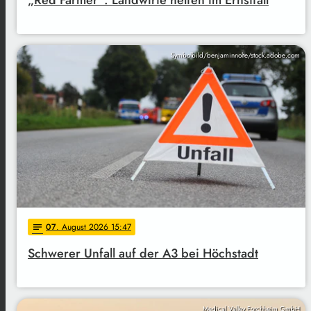
„Red Farmer“: Landwirte helfen im Ernstfall
Symbolbild/benjaminnolte/stock.adobe.com
07
. August 2026 15:47
notes
Schwerer Unfall auf der A3 bei Höchstadt
Medical Valley Forchheim GmbH