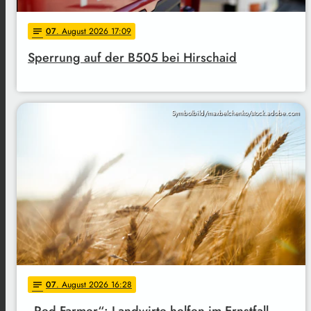
07
. August 2026 17:09
notes
Sperrung auf der B505 bei Hirschaid
Symbolbild/maxbelchenko/stock.adobe.com
07
. August 2026 16:28
notes