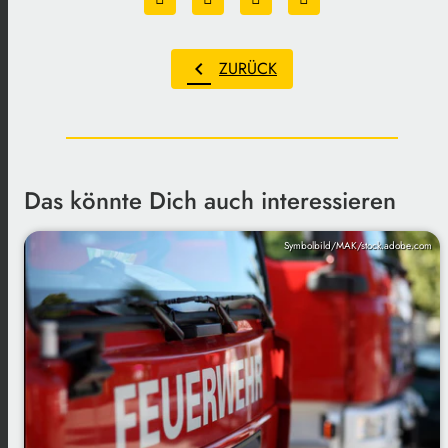
chevron_left
ZURÜCK
Das könnte Dich auch interessieren
Symbolbild/MAK/stock.adobe.com