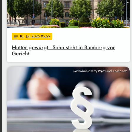
10
. Juli 2026 05:29
notes
Mutter gewürgt - Sohn steht in Bamberg vor
Gericht
Symbolbild/Andrey Popov/stock.adobe.com