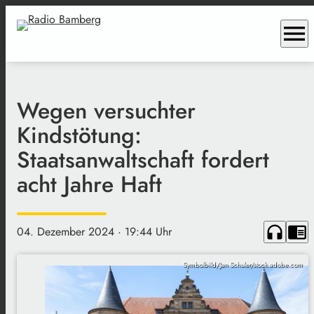
menu
Wegen versuchter
Kindstötung:
Staatsanwaltschaft fordert
acht Jahre Haft
headphones
chrome_reader_mode
04. Dezember 2024
· 19:44 Uhr
Symbolbild/Jan Schuler/stock.adobe.com