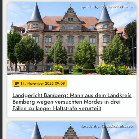
Symbolbild/Jan Schuler/stock.adobe.com
14
. November 2025 09:09
notes
Landgericht Bamberg: Mann aus dem Landkreis
Bamberg wegen versuchten Mordes in drei
Fällen zu langer Haftstrafe verurteilt
Symbolbild/Jan Schuler/stock.adobe.com