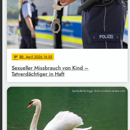
30
. April 2026 14:55
notes
Sexueller Missbrauch von Kind –
Tatverdächtiger in Haft
Symbolbild/Aggi Schmid/stock.adobe.com