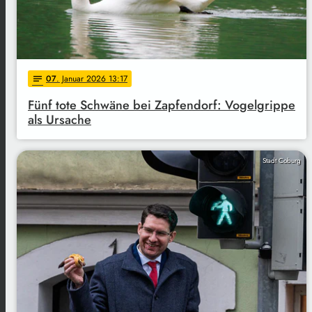
07
. Januar 2026 13:17
notes
Fünf tote Schwäne bei Zapfendorf: Vogelgrippe
als Ursache
Stadt Coburg