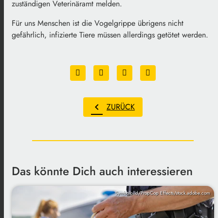
zuständigen Veterinäramt melden.
Für uns Menschen ist die Vogelgrippe übrigens nicht
gefährlich, infizierte Tiere müssen allerdings getötet werden.
chevron_left
ZURÜCK
Das könnte Dich auch interessieren
Symbolbild/PropCop Effects/stock.adobe.com