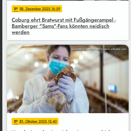
10
. Dezember 2025 16:59
notes
Coburg ehrt Bratwurst mit Fußgängerampel -
Bamberger "Sams"-Fans könnten neidisch
werden
Symbolbild/hedgehog94/stock.adbobe.com
31
. Oktober 2025 15:40
notes