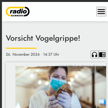
menu
Vorsicht Vogelgrippe!
headphones
chrome_reader_mode
26. November 2024
· 14:37 Uhr
Symbolbild/hedgehog94/stock.adbobe.com