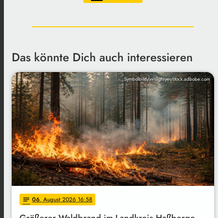
Das könnte Dich auch interessieren
Symbolbild/vxnaghiyev/stock.adbobe.com
06
. August 2026 16:58
notes
Größerer Waldbrand im Landkreis Haßberge