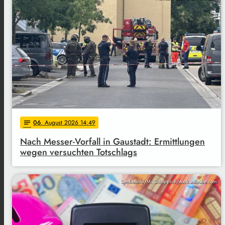
06
. August 2026 14:49
notes
Nach Messer-Vorfall in Gaustadt: Ermittlungen
wegen versuchten Totschlags
Symbolbild/M. Schuppich/stock.adbobe.com