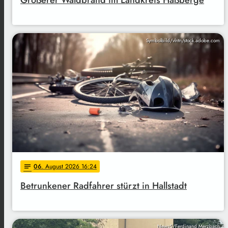
Symbolbild/vlntn/stock.adobe.com
06
. August 2026 16:24
notes
Betrunkener Radfahrer stürzt in Hallstadt
News5/Ferdinand Merzbach