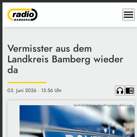
menu
Vermisster aus dem
Landkreis Bamberg wieder
da
headphones
chrome_reader_mode
03. Juni 2026
· 13:56 Uhr
Symbolbild/Heiko Küverling/stock.adobe.com