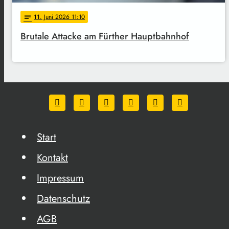
11
. Juni 2026 11:10
notes
Brutale Attacke am Fürther Hauptbahnhof
Start
Kontakt
Impressum
Datenschutz
AGB