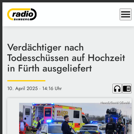
menu
Verdächtiger nach
Todesschüssen auf Hochzeit
in Fürth ausgeliefert
headphones
chrome_reader_mode
10. April 2025
· 14:16 Uhr
News5/David Oßwald