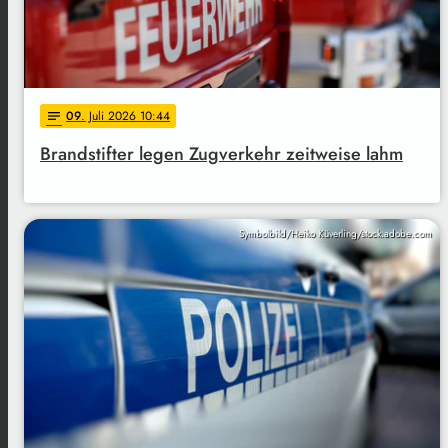
09
. Juli 2026 10:44
notes
Brandstifter legen Zugverkehr zeitweise lahm
Symbolbild/Heiko Küverling/stock.adobe.com