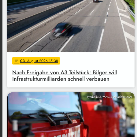
03
. August 2026 15:38
notes
Nach Freigabe von A3 Teilstück: Bilger will
Infrastrukturmilliarden schnell verbauen
Symbolbild/MAK/stock.adobe.com