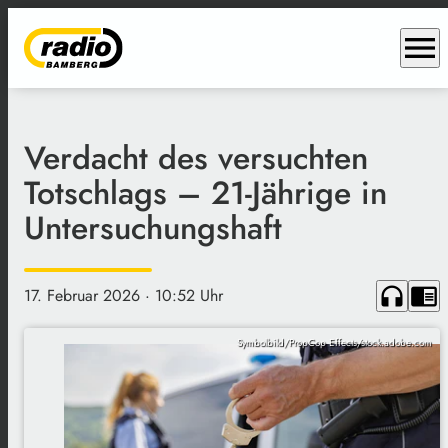
menu
Verdacht des versuchten
Totschlags – 21-Jährige in
Untersuchungshaft
headphones
chrome_reader_mode
17. Februar 2026
· 10:52 Uhr
Symbolbild/PropCop Effects/stock.adobe.com