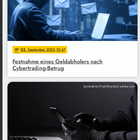
03
. September 2025 10:47
notes
Festnahme eines Geldabholers nach
Cybertrading-Betrug
Symbolbild/Pixel-Shot/stock.adobe.com