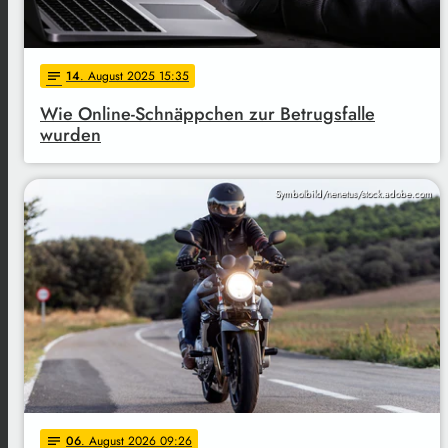
14
. August 2025 15:35
notes
Wie Online-Schnäppchen zur Betrugsfalle
wurden
Symbolbild/nenetus/stock.adobe.com
06
. August 2026 09:26
notes