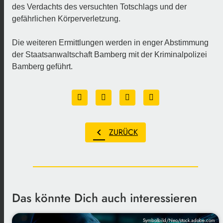
des Verdachts des versuchten Totschlags und der
gefährlichen Körperverletzung.
Die weiteren Ermittlungen werden in enger Abstimmung
der Staatsanwaltschaft Bamberg mit der Kriminalpolizei
Bamberg geführt.
chevron_left
ZURÜCK
Das könnte Dich auch interessieren
Symbolbild/Neo/stock.adobe.com