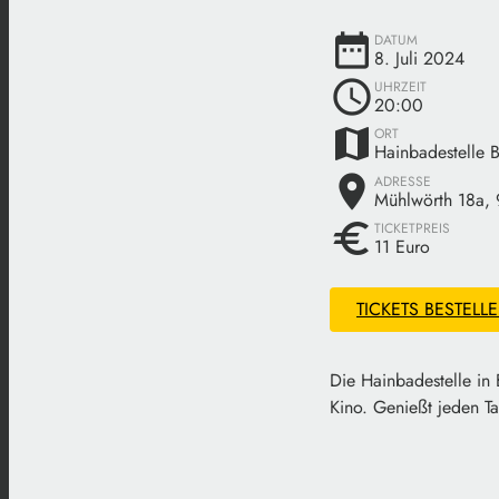
date_range
DATUM
8. Juli 2024
schedule
UHRZEIT
20:00
map
ORT
Hainbadestelle 
place
ADRESSE
Mühlwörth 18a,
euro
TICKETPREIS
11 Euro
TICKETS BESTELL
Die Hainbadestelle in
Kino. Genießt jeden T