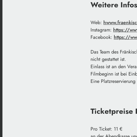
Weitere Info
Web:
hwww.fraenkis
Instagram:
https://w
Facebook:
https://w
Das Team des Fränkisc
nicht gestattet ist.
Einlass ist an den Ver
Filmbeginn ist bei Ein
Eine Platzreservierung 
Ticketpreise
Pro Ticket: 11 €
an der Abendkasse und