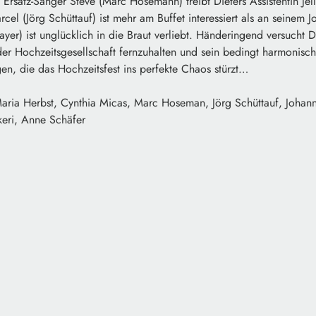
 Ersatz-Sänger Steve (Marc Hosemann) treibt Dieters Assistentin Jel
cel (Jörg Schüttauf) ist mehr am Buffet interessiert als an seinem J
yer) ist unglücklich in die Braut verliebt. Händeringend versucht Di
er Hochzeitsgesellschaft fernzuhalten und sein bedingt harmonische
n, die das Hochzeitsfest ins perfekte Chaos stürzt…
Maria Herbst, Cynthia Micas, Marc Hoseman, Jörg Schüttauf, Johann
keri, Anne Schäfer