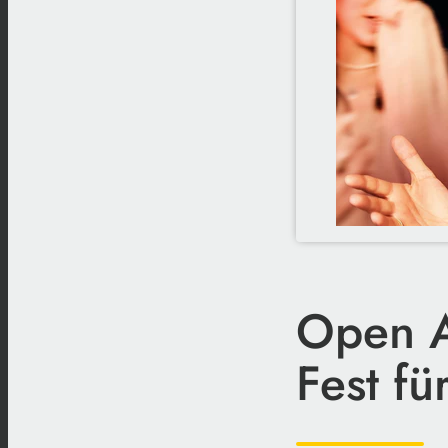
Open A
Fest fü