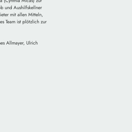
la (Cynthia Micas) zur
ob und Aushilfskellner
eter mit allen Mitteln,
s Team ist plötzlich zur
es Allmayer, Ulrich