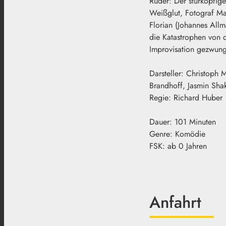
Ruder: Der sturköpfige
Weißglut, Fotograf Mar
Florian (Johannes Allma
die Katastrophen von d
Improvisation gezwunge
Darsteller: Christoph 
Brandhoff, Jasmin Sha
Regie: Richard Huber
Dauer: 101 Minuten
Genre: Komödie
FSK: ab 0 Jahren
Anfahrt