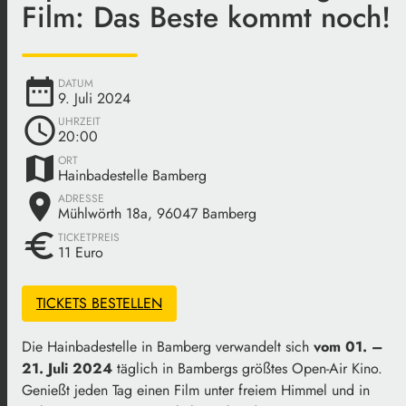
Film: Das Beste kommt noch!
date_range
DATUM
9. Juli 2024
schedule
UHRZEIT
20:00
map
ORT
Hainbadestelle Bamberg
place
ADRESSE
Mühlwörth 18a, 96047 Bamberg
euro
TICKETPREIS
11 Euro
TICKETS BESTELLEN
Die Hainbadestelle in Bamberg verwandelt sich
vom 01. –
21. Juli 2024
täglich in Bambergs größtes Open-Air Kino.
Genießt jeden Tag einen Film unter freiem Himmel und in