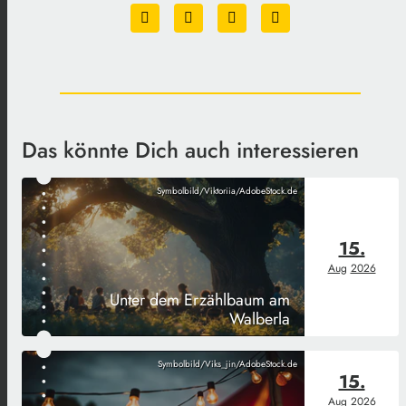
Das könnte Dich auch interessieren
Symbolbild/Viktoriia/AdobeStock.de
15.
Aug
2026
Unter dem Erzählbaum am
Walberla
Symbolbild/Viks_jin/AdobeStock.de
15.
Aug
2026