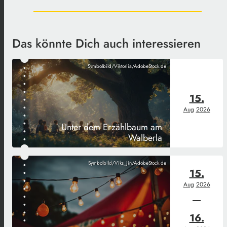
Das könnte Dich auch interessieren
Symbolbild/Viktoriia/AdobeStock.de
15.
Aug
2026
Unter dem Erzählbaum am
Walberla
Symbolbild/Viks_jin/AdobeStock.de
15.
Aug
2026
16.