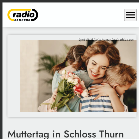
menu
Symbolbild/JenkoAtaman/stock.adobe.com
Muttertag in Schloss Thurn