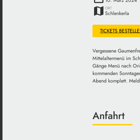
10. März 2024
map
ORT
Schlenkerla
TICKETS BESTELL
Vergessene Gaumenfreu
Mittelaltermenü im Sch
Gänge Menü nach Origi
kommenden Sonntagen d
Abend komplett. Melde
Anfahrt