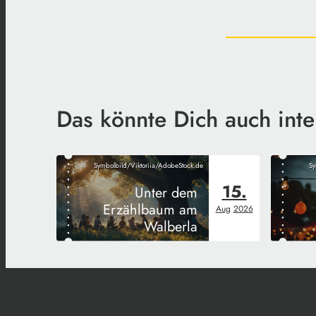
Das könnte Dich auch inte
Symbolbild/Viktoriia/AdobeStock.de
Sy
15.
Unter dem
Erzählbaum am
Aug
2026
Walberla