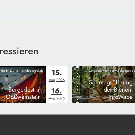
ressieren
15.
mbolbild/Viks_jin/AdobeStock.de
Symbolbild/mevideo/AdobeStock.de
Aug
2026
Sonntagsöffnung
Bürgerfest in
der Bienen-
16.
Gößweinstein
InfoWabe
Aug
2026