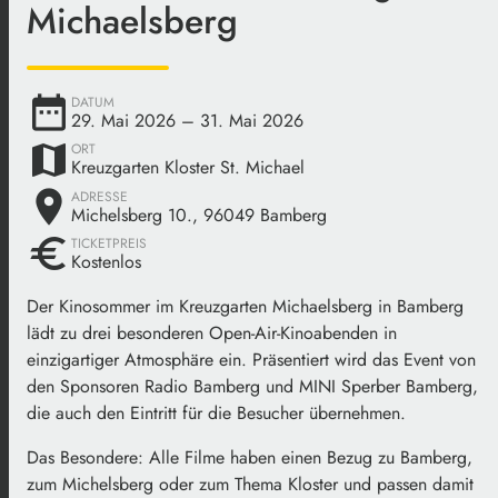
Michaelsberg
date_range
DATUM
29. Mai 2026
– 31. Mai 2026
map
ORT
Kreuzgarten Kloster St. Michael
place
ADRESSE
Michelsberg 10., 96049 Bamberg
euro
TICKETPREIS
Kostenlos
Der Kinosommer im Kreuzgarten Michaelsberg in Bamberg
lädt zu drei besonderen Open-Air-Kinoabenden in
einzigartiger Atmosphäre ein. Präsentiert wird das Event von
den Sponsoren Radio Bamberg und MINI Sperber Bamberg,
die auch den Eintritt für die Besucher übernehmen.
Das Besondere: Alle Filme haben einen Bezug zu Bamberg,
zum Michelsberg oder zum Thema Kloster und passen damit