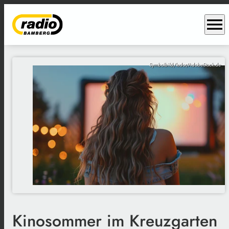
menu
Symbolbild/ledor/AdobeStock.de
Kinosommer im Kreuzgarten