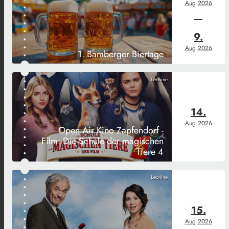
Aug
2026
9.
Aug
2026
1. Bamberger Biertage
Leonine
14.
Aug
2026
Open Air Kino Zapfendorf -
Film: Die Schule der magischen
Tiere 4
Leonine
15.
Aug
2026