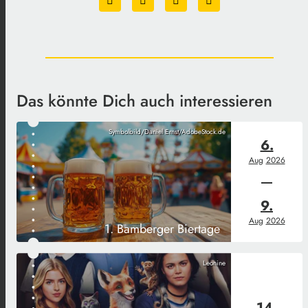
Das könnte Dich auch interessieren
Symbolbild/Daniel Ernst/AdobeStock.de
6.
Aug
2026
9.
Aug
2026
1. Bamberger Biertage
Leonine
14.