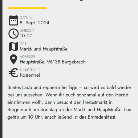
date_range
DATUM
8. Sept. 2024
schedule
UHRZEIT
10:00
map
ORT
Markt- und Hauptstraße
place
ADRESSE
Hauptstraße, 96138 Burgebrach
euro
TICKETPREIS
Kostenfrei
Buntes Laub und regnerische Tage – so wird es bald wieder
bei uns aussehen. Wenn ihr euch schonmal auf den Herbst
einstimmen wollt, dann besucht den Herbstmarkt in
Burgebrach am Sonntag an der Markt- und Hauptstraße. Los
geht’s um 10 Uhr, anschließend ist das Erntedankfest.