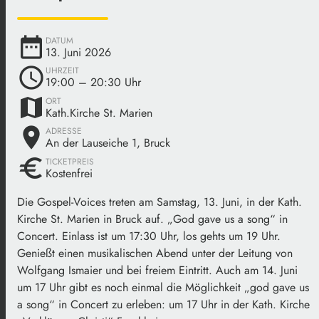
date_range
DATUM
13. Juni 2026
schedule
UHRZEIT
19:00
– 20:30 Uhr
map
ORT
Kath.Kirche St. Marien
place
ADRESSE
An der Lauseiche 1, Bruck
euro
TICKETPREIS
Kostenfrei
Die Gospel-Voices treten am Samstag, 13. Juni, in der Kath.
Kirche St. Marien in Bruck auf. „God gave us a song“ in
Concert. Einlass ist um 17:30 Uhr, los gehts um 19 Uhr.
Genießt einen musikalischen Abend unter der Leitung von
Wolfgang Ismaier und bei freiem Eintritt. Auch am 14. Juni
um 17 Uhr gibt es noch einmal die Möglichkeit „god gave us
a song“ in Concert zu erleben: um 17 Uhr in der Kath. Kirche