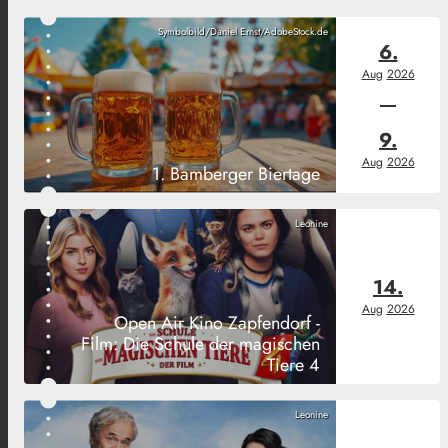
Symbolbild/Daniel Ernst/AdobeStock.de
6.
Aug
2026
9.
Aug
2026
1. Bamberger Biertage
Leonine
14.
Aug
2026
Open Air Kino Zapfendorf -
Film: Die Schule der magischen
Tiere 4
Leonine