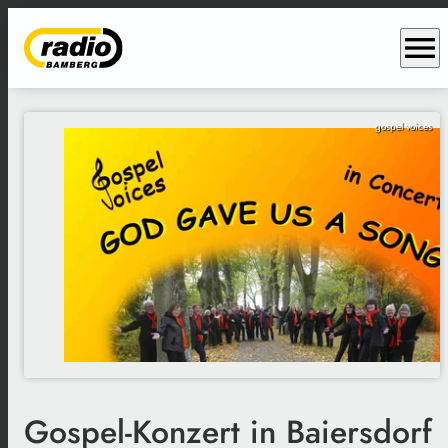
menu
gospel voices
Gospel-Konzert in Baiersdorf