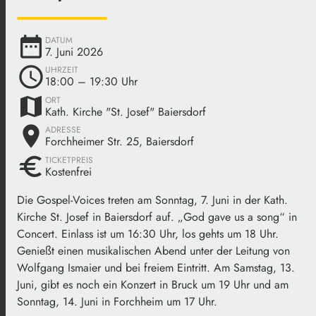
date_range
DATUM
7. Juni 2026
schedule
UHRZEIT
18:00
– 19:30 Uhr
map
ORT
Kath. Kirche "St. Josef" Baiersdorf
place
ADRESSE
Forchheimer Str. 25, Baiersdorf
euro
TICKETPREIS
Kostenfrei
Die Gospel-Voices treten am Sonntag, 7. Juni in der Kath.
Kirche St. Josef in Baiersdorf auf. „God gave us a song“ in
Concert. Einlass ist um 16:30 Uhr, los gehts um 18 Uhr.
Genießt einen musikalischen Abend unter der Leitung von
Wolfgang Ismaier und bei freiem Eintritt. Am Samstag, 13.
Juni, gibt es noch ein Konzert in Bruck um 19 Uhr und am
Sonntag, 14. Juni in Forchheim um 17 Uhr.