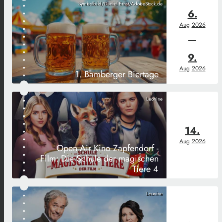
Symbolbild/Daniel Ernst/AdobeStock.de
6.
Aug
2026
9.
Aug
2026
1. Bamberger Biertage
Leonine
14.
Aug
2026
Open Air Kino Zapfendorf -
Film: Die Schule der magischen
Tiere 4
Leonine