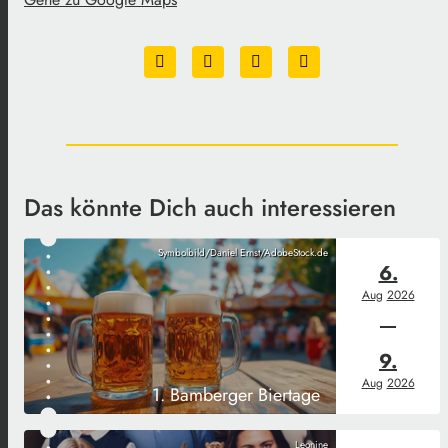
Das könnte Dich auch interessieren
Symbolbild/Daniel Ernst/AdobeStock.de
6.
Aug
2026
9.
Aug
2026
1. Bamberger Biertage
Leonine