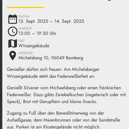
date_range
DATUM
13. Sept. 2025
– 14. Sept. 2025
schedule
UHRZEIT
13:00
– 19:30 Uhr
map
ORT
Winzergebäude
place
ADRESSE
Michelsberg 10, 96049 Bamberg
Genießer dürfen sich freuen: Am Michelsberger
Winzergebäude steht das Federweißerfest an.
Genießt Silvaner vom Michaelsberg oder einen fränkischen
Federweißer. Dazu gibts Zwiebelkuchen (vegetarisch oder mit
Speck), Brot mit Gerupftem und kleine Snacks.
Zugang zu Fuß über den Benediktinerweg von der
Aufseßgasse, dem Maienbrunnen oder von der Sandstraße
aus. Parken ist am Klostergelände nicht möglich.