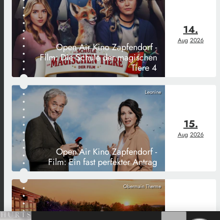
14.
Aug
2026
Open Air Kino Zapfendorf -
Film: Die Schule der magischen
Tiere 4
Leonine
15.
Aug
2026
Open Air Kino Zapfendorf -
Film: Ein fast perfekter Antrag
Obermain Therme
28.