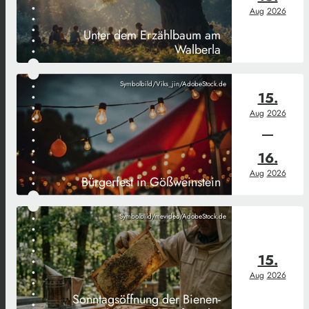
Aug
2026
Unter dem Erzählbaum am
Walberla
Symbolbild/Viks_jin/AdobeStock.de
15.
Aug
2026
16.
Aug
2026
Bürgerfest in Gößweinstein
Symbolbild/mevideo/AdobeStock.de
15.
Aug
2026
Sonntagsöffnung der Bienen-