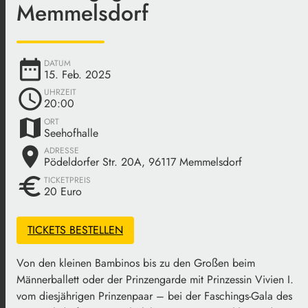
Memmelsdorf
date_range
DATUM
15. Feb. 2025
schedule
UHRZEIT
20:00
map
ORT
Seehofhalle
place
ADRESSE
Pödeldorfer Str. 20A, 96117 Memmelsdorf
euro
TICKETPREIS
20 Euro
TICKETS BESTELLEN
Von den kleinen Bambinos bis zu den Großen beim
Männerballett oder der Prinzengarde mit Prinzessin Vivien I.
vom diesjährigen Prinzenpaar – bei der Faschings-Gala des