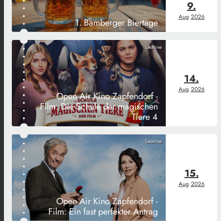
9.
Aug
2026
1. Bamberger Biertage
Leonine
14.
Aug
2026
Open Air Kino Zapfendorf -
Film: Die Schule der magischen
Tiere 4
Leonine
15.
Aug
2026
Open Air Kino Zapfendorf -
Film: Ein fast perfekter Antrag