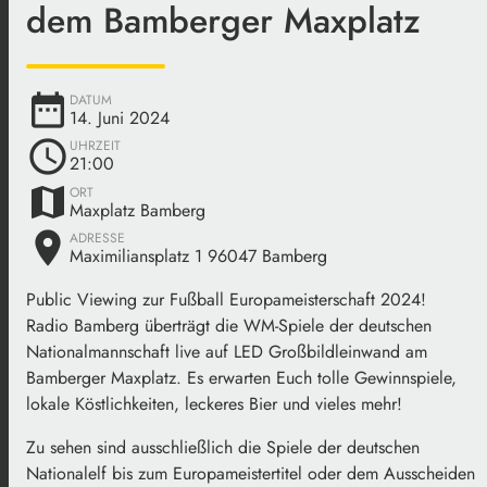
dem Bamberger Maxplatz
date_range
DATUM
14. Juni 2024
schedule
UHRZEIT
21:00
map
ORT
Maxplatz Bamberg
place
ADRESSE
Maximiliansplatz 1 96047 Bamberg
Public Viewing zur Fußball Europameisterschaft 2024!
Radio Bamberg überträgt die WM-Spiele der deutschen
Nationalmannschaft live auf LED Großbildleinwand am
Bamberger Maxplatz. Es erwarten Euch tolle Gewinnspiele,
lokale Köstlichkeiten, leckeres Bier und vieles mehr!
Zu sehen sind ausschließlich die Spiele der deutschen
Nationalelf bis zum Europameistertitel oder dem Ausscheiden