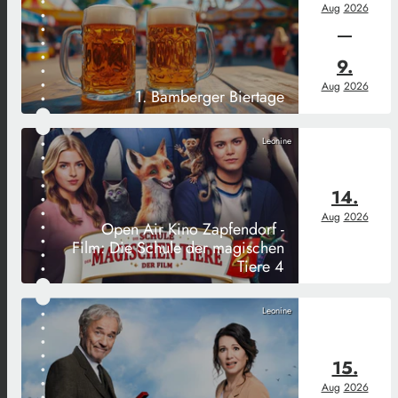
Aug
2026
9.
Aug
2026
1. Bamberger Biertage
Leonine
14.
Aug
2026
Open Air Kino Zapfendorf -
Film: Die Schule der magischen
Tiere 4
Leonine
15.
Aug
2026