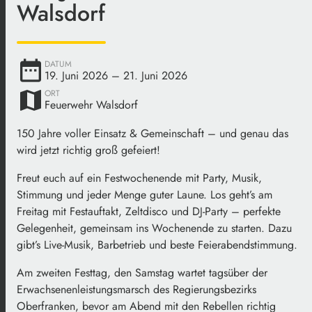
Walsdorf
date_range
DATUM
19. Juni 2026
– 21. Juni 2026
map
ORT
Feuerwehr Walsdorf
150 Jahre voller Einsatz & Gemeinschaft – und genau das
wird jetzt richtig groß gefeiert!
Freut euch auf ein Festwochenende mit Party, Musik,
Stimmung und jeder Menge guter Laune. Los geht’s am
Freitag mit Festauftakt, Zeltdisco und DJ-Party – perfekte
Gelegenheit, gemeinsam ins Wochenende zu starten. Dazu
gibt’s Live-Musik, Barbetrieb und beste Feierabendstimmung.
Am zweiten Festtag, den Samstag wartet tagsüber der
Erwachsenenleistungsmarsch des Regierungsbezirks
Oberfranken, bevor am Abend mit den Rebellen richtig