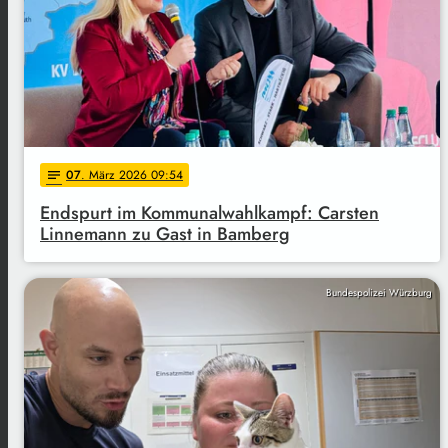
07
. März 2026 09:54
notes
Endspurt im Kommunalwahlkampf: Carsten
Linnemann zu Gast in Bamberg
Bundespolizei Würzburg