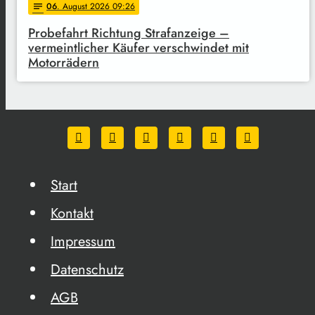
06
. August 2026 09:26
notes
Probefahrt Richtung Strafanzeige –
vermeintlicher Käufer verschwindet mit
Motorrädern
Start
Kontakt
Impressum
Datenschutz
AGB