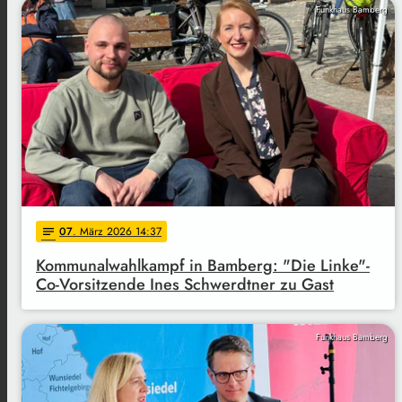
Funkhaus Bamberg
07
. März 2026 14:37
notes
Kommunalwahlkampf in Bamberg: "Die Linke"-
Co-Vorsitzende Ines Schwerdtner zu Gast
Funkhaus Bamberg