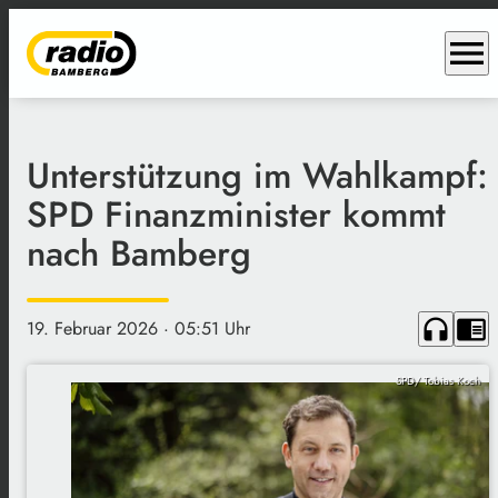
menu
Unterstützung im Wahlkampf:
SPD Finanzminister kommt
nach Bamberg
headphones
chrome_reader_mode
19. Februar 2026
· 05:51 Uhr
SPD/ Tobias Koch