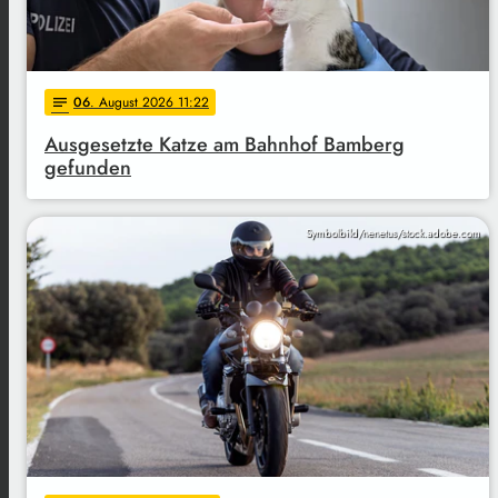
06
. August 2026 11:22
notes
Ausgesetzte Katze am Bahnhof Bamberg
gefunden
Symbolbild/nenetus/stock.adobe.com