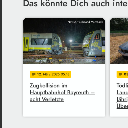
Das könnte Dich auch inte
News5/Ferdinand Merzbach
12
. März 2026 05:18
0
notes
notes
Zugkollision im
Tödl
Hauptbahnhof Bayreuth –
Land
acht Verletzte
Jähr
Über