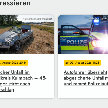
ressieren
News5/Ferdinand Merzbach
Symbolbild/ jgfoto
3
. August 2026 20:14
03
. August 2026 11:23
notes
icher Unfall im
Autofahrer übersieht
kreis Kulmbach – 45-
abgesicherte Unfallst
iger stirbt nach
und rammt Polizeiau
schlag