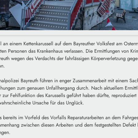
 an einem Kettenkarussell auf dem Bayreuther Volksfest am Oster
etzten Personen das Krankenhaus verlassen. Die Ermittlungen von Kri
yreuth wegen des Verdachts der fahrlässigen Körperverletzung gege
an.
inalpolizei Bayreuth führen in enger Zusammenarbeit mit einem Sac
hungen zum genauen Unfallhergang durch. Nach aktuellem Ermittl
r zur Fehlfunktion des Karussells geführt haben dürfte, reproduziert
s wahrscheinliche Ursache für das Unglück.
 bereits im Vorfeld des Vorfalls Reparaturarbeiten an dem Fahrges
enhang zwischen diesen Arbeiten und dem festgestellten Defekt b
ngen.