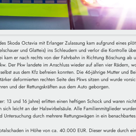
 des Skoda Octavia mit Erlanger Zulassung kam aufgrund eines plöt
elschauer und Glatteis) ins Schleudern und verlor die Kontrolle über
bei kam er nach rechts von der Fahrbahn in Richtung Böschung ab 
kw. Der Pkw landete im Anschluss wieder auf allen vier Rädern, wo
 selbst aus dem Kfz befreien konnten. Die 46-jährige Mutter und Bei
 stärker deformierten rechten Seite des Pkws sitzen und wurde vorsic
hren und der Rettungskräften aus dem Auto geborgen.
er: 13 und 16 Jahre) erlitten einen heftigen Schock und waren nicht 
en sich leicht an der Halswirbelsäule. Alle Familienmitglieder wurde
d Untersuchung durch mehrere Rettungswägen in ein benachbartes
Totalschaden in Höhe von ca. 40.000 EUR. Dieser wurde durch ei