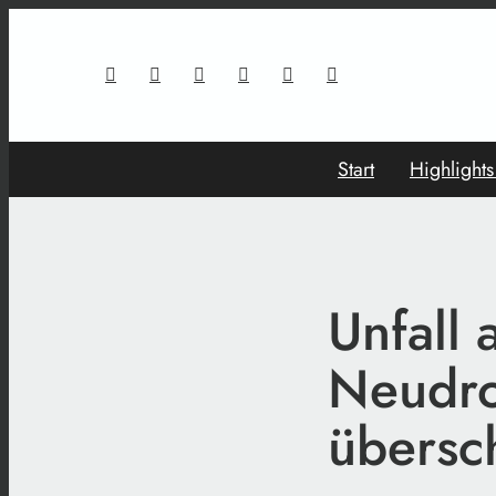
Start
Highlight
Unfall 
Neudro
übersc