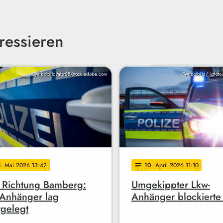
ressieren
Symbolbild/abr68/stock.adobe.com
Symbolbild/ jgfoto
5
. Mai 2026 13:42
10
. April 2026 11:10
notes
 Richtung Bamberg:
Umgekippter Lkw-
Anhänger lag
Anhänger blockiert
gelegt