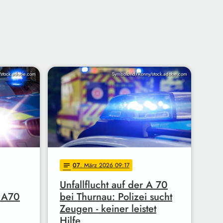
/stock.adobe.com
Symbolbild/Ronny/stock.adobe.com
07
. März 2026 09:17
notes
Unfallflucht auf der A 70
e A70
bei Thurnau: Polizei sucht
Zeugen - keiner leistet
Hilfe