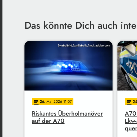
Das könnte Dich auch inte
Symbolbild/pattilabelle/stock.adobe.com
26
. Mai 2026 11:07
0
notes
notes
Riskantes Überholmanöver
A70
auf der A70
Lkw-
quer