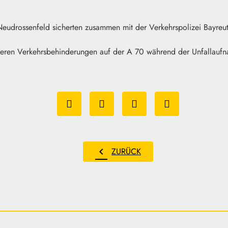
udrossenfeld sicherten zusammen mit der Verkehrspolizei Bayreuth
ßeren Verkehrsbehinderungen auf der A 70 während der Unfallauf
chevron_left
ZURÜCK