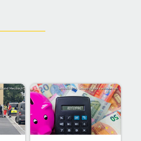
dinand Merzbach
Symbolbild/M. Schuppich/stock.adbobe.com