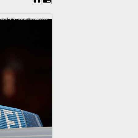
olbild/OFC Pictures/stock.adobe.com