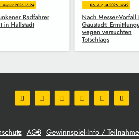
6
. August 2026 16:24
06
. August 2026 14:49
notes
unkener Radfahrer
Nach Messer-Vorfall 
t in Hallstadt
Gaustadt: Ermittlung
wegen versuchten
Totschlags
nschutz
AGB
Gewinnspiel-Info / Teilnah