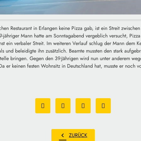
chen Restaurant in Erlangen keine Pizza gab, ist ein Streit zwisch
 39-jähriger Mann hatte am Sonntagabend vergeblich versucht, Pizza
hst ein verbaler Streit. Im weiteren Verlauf schlug der Mann dem Kel
s und beleidigte ihn zusätzlich. Beamte mussten den stark aufgeb
tstelle bringen. Gegen den 39-Jährigen wird nun unter anderem we
 Da er keinen festen Wohnsitz in Deutschland hat, musste er noch v
chevron_left
ZURÜCK