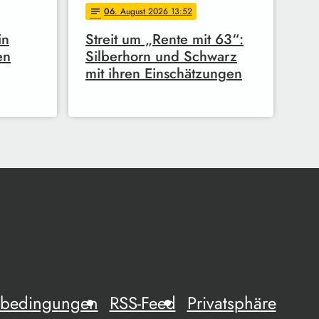
06
. August 2026 13:52
notes
in
Streit um „Rente mit 63“:
en
Silberhorn und Schwarz
mit ihren Einschätzungen
mebedingungen
RSS-Feed
Privatsphäre