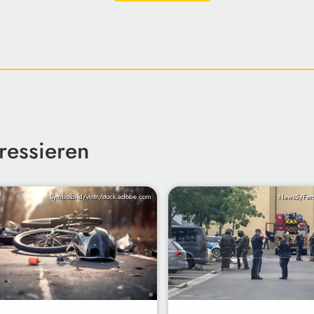
ressieren
Symbolbild/vlntn/stock.adobe.com
News5/Fer