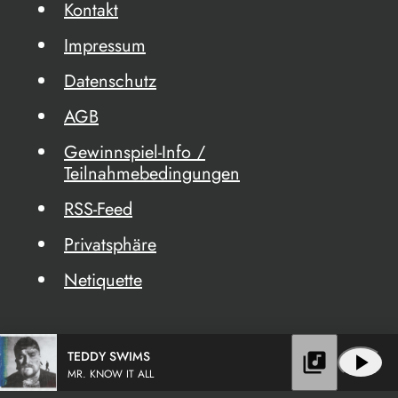
Kontakt
Impressum
Datenschutz
AGB
Gewinnspiel-Info /
Teilnahmebedingungen
RSS-Feed
Privatsphäre
Netiquette
TEDDY SWIMS
library_music
play_arrow
MR. KNOW IT ALL