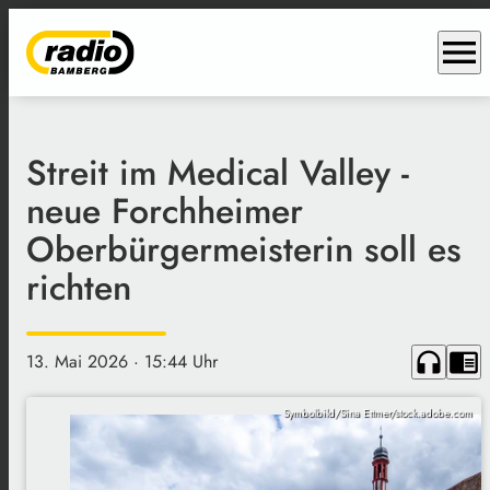
menu
Streit im Medical Valley -
neue Forchheimer
Oberbürgermeisterin soll es
richten
headphones
chrome_reader_mode
13. Mai 2026
· 15:44 Uhr
Symbolbild/Sina Ettmer/stock.adobe.com