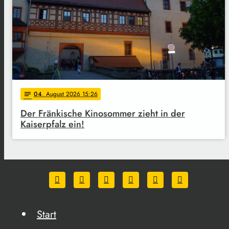
04
. August 2026 15:26
notes
Der Fränkische Kinosommer zieht in der
Kaiserpfalz ein!
Start