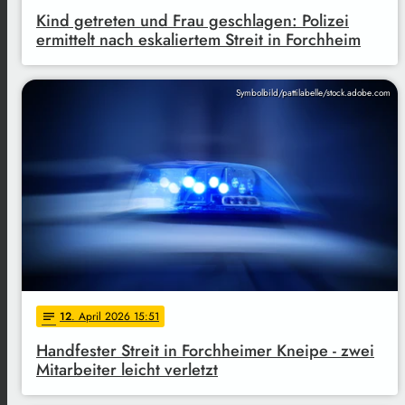
Kind getreten und Frau geschlagen: Polizei
ermittelt nach eskaliertem Streit in Forchheim
Symbolbild/pattilabelle/stock.adobe.com
12
. April 2026 15:51
notes
Handfester Streit in Forchheimer Kneipe - zwei
Mitarbeiter leicht verletzt