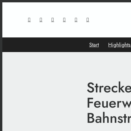
Start
Highlight
Streck
Feuerw
Bahnst