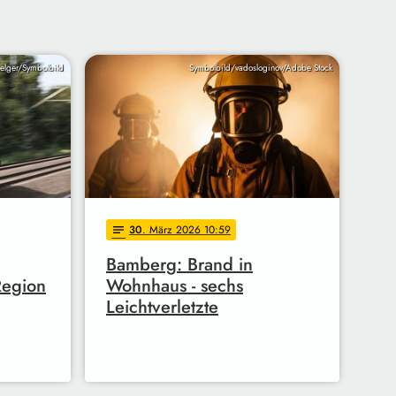
elger/Symbolbild
Symbolbild/vadosloginov/Adobe Stock
30
. März 2026 10:59
notes
Bamberg: Brand in
Region
Wohnhaus - sechs
Leichtverletzte