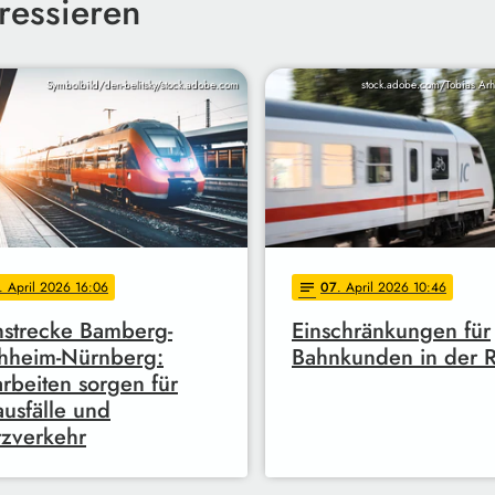
ressieren
Symbolbild/den-belitsky/stock.adobe.com
stock.adobe.com/Tobias Arh
. April 2026 16:06
07
. April 2026 10:46
notes
strecke Bamberg-
Einschränkungen für
hheim-Nürnberg:
Bahnkunden in der 
rbeiten sorgen für
usfälle und
tzverkehr