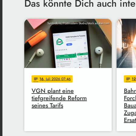
Das könnte Dich auch inte
Symbolbild/Postmodern Studio/stock.adobe.com
16
. Juli 2026 07:46
12
notes
notes
VGN plant eine
Bahn
tiefgreifende Reform
Forc
seines Tarifs
Baua
Zuga
Ersa