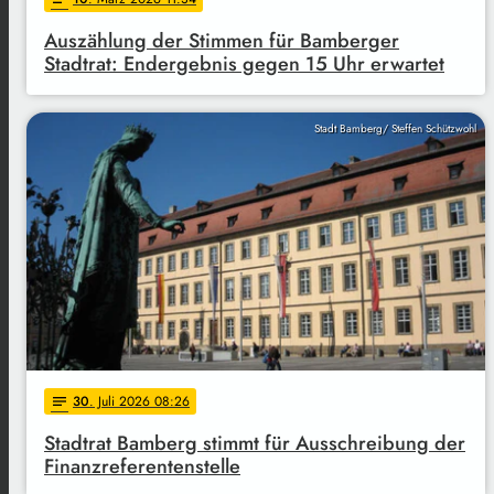
Auszählung der Stimmen für Bamberger
Stadtrat: Endergebnis gegen 15 Uhr erwartet
Stadt Bamberg/ Steffen Schützwohl
30
. Juli 2026 08:26
notes
Stadtrat Bamberg stimmt für Ausschreibung der
Finanzreferentenstelle