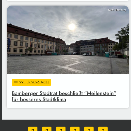
Stadt Bamberg
29
. Juli 2026 16:33
notes
Bamberger Stadtrat beschließt "Meilenstein"
für besseres Stadtklima