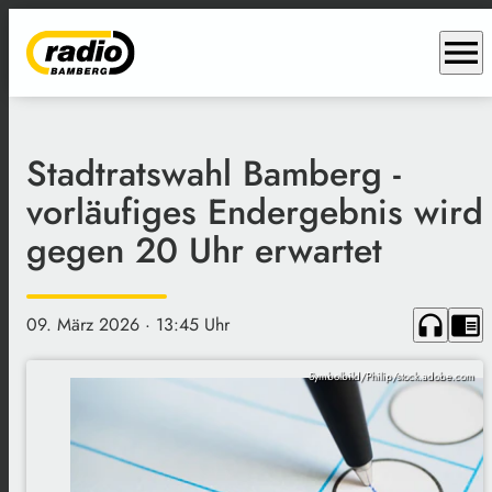
menu
Stadtratswahl Bamberg -
vorläufiges Endergebnis wird
gegen 20 Uhr erwartet
headphones
chrome_reader_mode
09. März 2026
· 13:45 Uhr
Symbolbild/Philip/stock.adobe.com