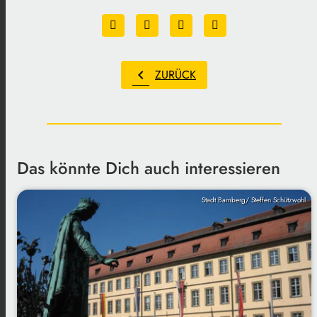
chevron_left
ZURÜCK
Das könnte Dich auch interessieren
Stadt Bamberg/ Steffen Schützwohl