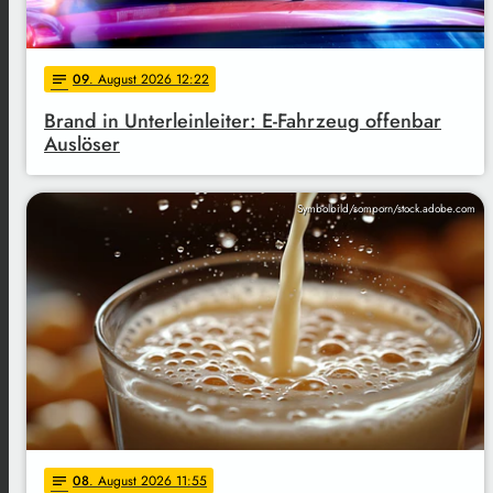
09
. August 2026 12:22
notes
Brand in Unterleinleiter: E-Fahrzeug offenbar
Auslöser
Symbolbild/somporn/stock.adobe.com
08
. August 2026 11:55
notes