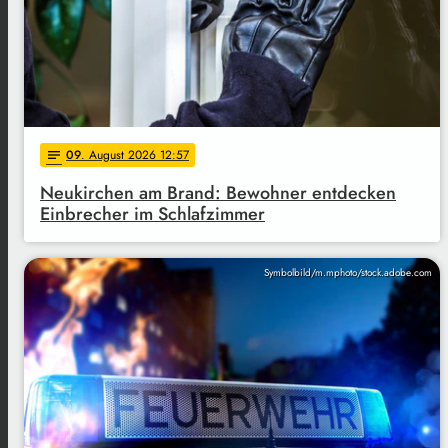
09
. August 2026 12:57
notes
Neukirchen am Brand: Bewohner entdecken
Einbrecher im Schlafzimmer
Symbolbild/m.mphoto/stock.adobe.com