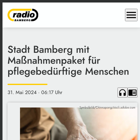
menu
Stadt Bamberg mit
Maßnahmenpaket für
pflegebedürftige Menschen
headphones
chrome_reader_mode
31. Mai 2024
· 06:17 Uhr
Symbolbild/Chinnapong/stock.adobe.com