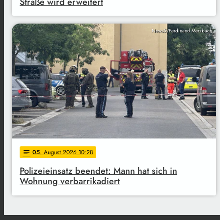
Straße wird erweitert
News5/Ferdinand Merzbach
05
. August 2026 10:28
notes
Polizeieinsatz beendet: Mann hat sich in
Wohnung verbarrikadiert