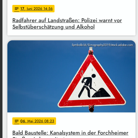
17
. Juni 2026 14:56
notes
Radfahrer auf Landstraßen: Polizei warnt vor
Selbstüberschätzung und Alkohol
Symbolbild/Simography2019/stock.adobe.com
06
. Mai 2026 08:23
notes
Bald Baustelle: Kanalsystem in der Forchheimer