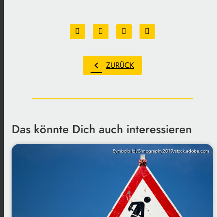
chevron_left
ZURÜCK
Das könnte Dich auch interessieren
Symbolbild/Simography2019/stock.adobe.com