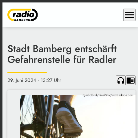
menu
Stadt Bamberg entschärft
Gefahrenstelle für Radler
headphones
chrome_reader_mode
29. Juni 2024
· 13:27 Uhr
Symbolbild/Pixel-Shot/stock.adobe.com