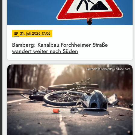
31
. Juli 2026 17:06
notes
Bamberg: Kanalbau Forchheimer Straße
wandert weiter nach Süden
Symbolbild/vlntn/stock.adobe.com