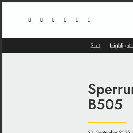
Start
Highlight
Sperru
B505
22. September 2025