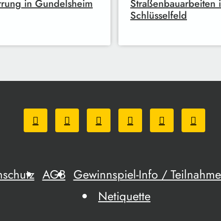
rung in Gundelsheim
Straßenbauarbeiten 
Schlüsselfeld
nschutz
AGB
Gewinnspiel-Info / Teilnah
Netiquette