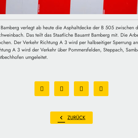
 Bamberg verlegt ab heute die Asphaltdecke der B 505 zwischen de
weinbach. Das teilt das Staatliche Bauamt Bamberg mit. Die Arb
ochen. Der Verkehr Richtung A 3 wird per halbseitiger Sperrung an
chtung A 3 wird der Verkehr über Pommersfelden, Steppach, Samb
ntbechhofen umgeleitet.
chevron_left
ZURÜCK