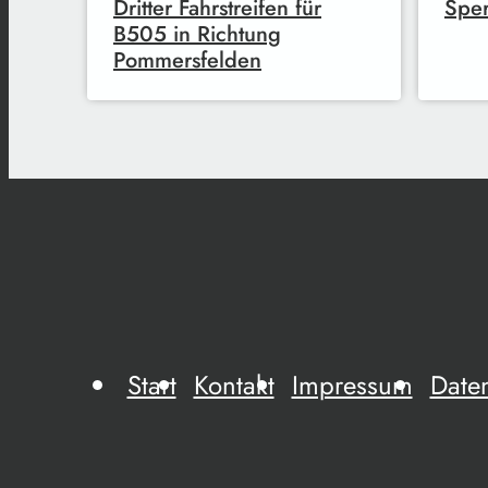
Dritter Fahrstreifen für
Sper
B505 in Richtung
Pommersfelden
Start
Kontakt
Impressum
Date