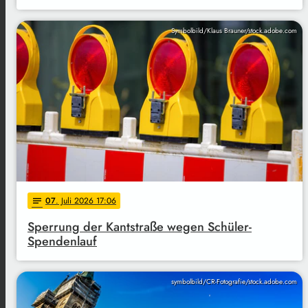
Symbolbild/Klaus Brauner/stock.adobe.com
07
. Juli 2026 17:06
notes
Sperrung der Kantstraße wegen Schüler-
Spendenlauf
symbolbild/CR-Fotografie/stock.adobe.com