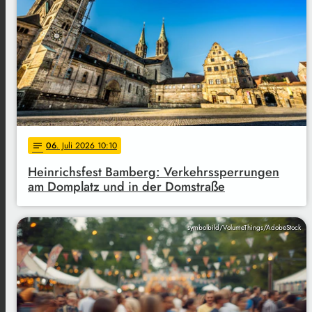
06
. Juli 2026 10:10
notes
Heinrichsfest Bamberg: Verkehrssperrungen
am Domplatz und in der Domstraße
symbolbild/VolumeThings/AdobeStock