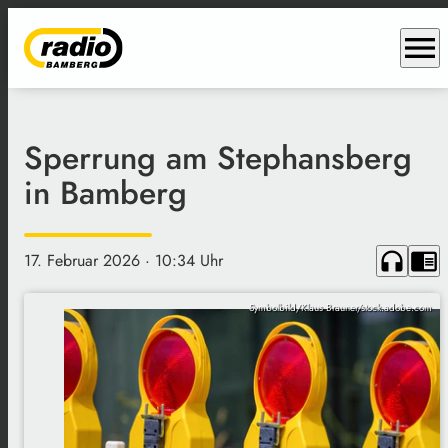
menu
Sperrung am Stephansberg
in Bamberg
headphones
chrome_reader_mode
17. Februar 2026
· 10:34 Uhr
Symbolbild/Klaus Brauner/stock.adobe.com