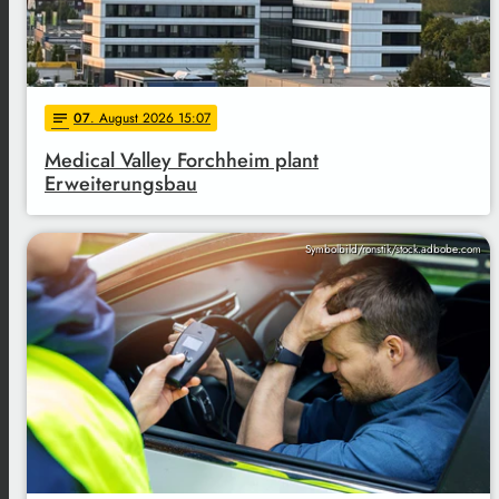
07
. August 2026 15:07
notes
Medical Valley Forchheim plant
Erweiterungsbau
Symbolbild/ronstik/stock.adbobe.com