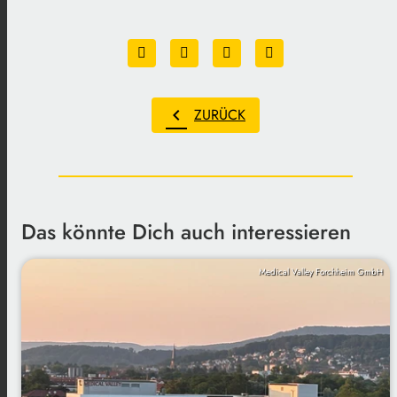
chevron_left
ZURÜCK
Das könnte Dich auch interessieren
Medical Valley Forchheim GmbH