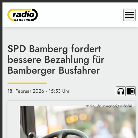
menu
SPD Bamberg fordert
bessere Bezahlung für
Bamberger Busfahrer
headphones
chrome_reader_mode
18. Februar 2026
· 15:53 Uhr
stock.adobe.com/polack/Symbolbild