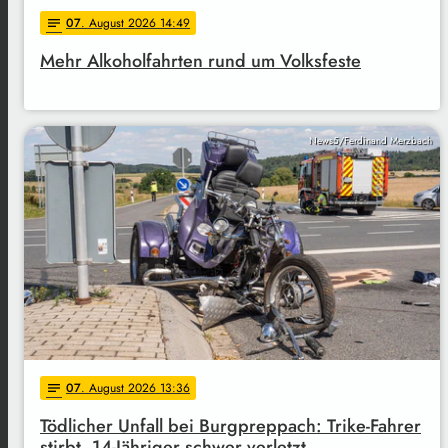
07
. August 2026 14:49
notes
Mehr Alkoholfahrten rund um Volksfeste
News5/Ferdinand Merzbach
07
. August 2026 13:36
notes
Tödlicher Unfall bei Burgpreppach: Trike-Fahrer
stirbt, 14-Jähriger schwer verletzt