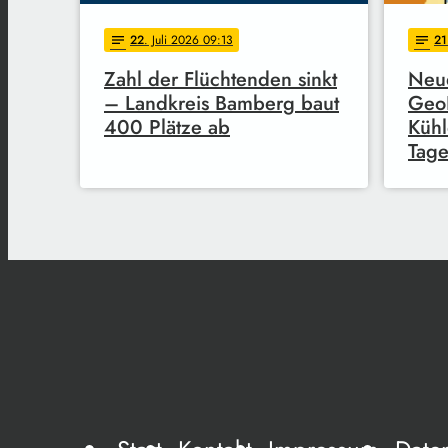
22
. Juli 2026 09:13
21
notes
notes
Zahl der Flüchtenden sinkt
Neue
– Landkreis Bamberg baut
GeoP
400 Plätze ab
Kühl
Tag