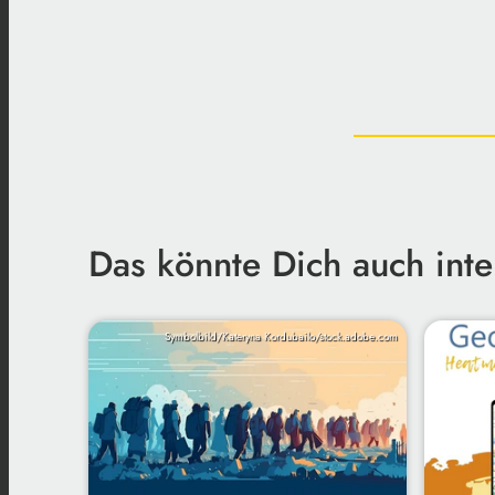
Das könnte Dich auch inte
Symbolbild/Kateryna Kordubailo/stock.adobe.com