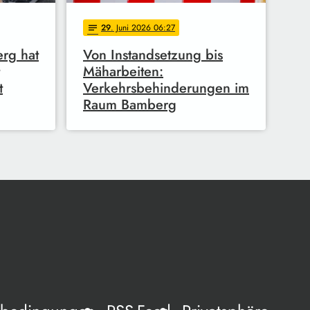
29
. Juni 2026 06:27
notes
rg hat
Von Instandsetzung bis
Mäharbeiten:
t
Verkehrsbehinderungen im
Raum Bamberg