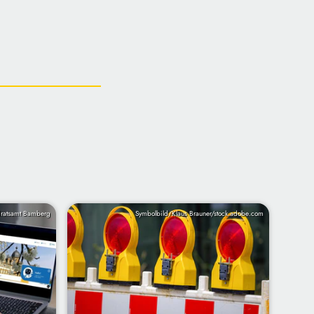
ratsamt Bamberg
Symbolbild/Klaus Brauner/stock.adobe.com