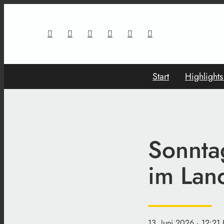
Start
Highlight
Sonnta
im Lan
13. Juni 2026
· 12:21 