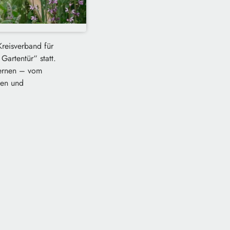
reisverband für
artentür“ statt.
lernen – vom
gen und