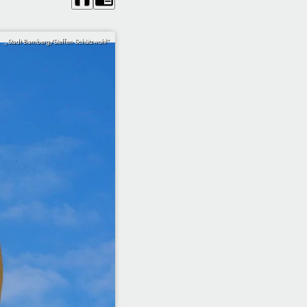
„Stadt Bamberg/Steffen Schützwohl“