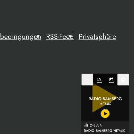
mebedingungen
RSS-Feed
Privatsphäre
expand_more
manage_search
today
library_music
RADIO BAMBERG
HITMIX
play_arrow
equalizer
ON AIR
RADIO BAMBERG HITMIX