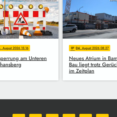
Symbolbild/Thomas Söllner/stock.adobe.com
Bambe
4
. August 2026 15:16
04
. August 2026 08:27
notes
sperrung am Unteren
Neues Atrium in Ba
phansberg
Bau liegt trotz Gerü
im Zeitplan