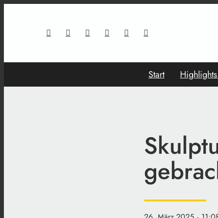
Start
Highlight
Skulptu
gebrac
26. März 2025
· 11:0