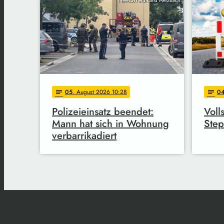
News5/Ferdinand Merzbach
05
. August 2026 10:28
0
notes
notes
Polizeieinsatz beendet:
Voll
Mann hat sich in Wohnung
Ste
verbarrikadiert