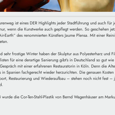
renweg ist eines DER Highlights jeder Stadtführung und auch für j
 nur, wenn die Kunstwerke auch gepflegt werden. So geschehen jet
„Air-Earth“ des renommierten Künstlers Jaume Plensa. Mit einer Reini
etan.
 sehr frostige Winter haben der Skulptur aus Polyesterharz und Fi
isten für eine derartige Sanierung gibt’s in Deutschland so gut wie 
Gespräch mit einer erfahrenen Restauratorin in Köln. Denn die Alt
s in Spanien fachgerecht wieder herzurichten. Die genauen Kosten 
sport, Restaurierung und Wiederaufbau – stehen noch nicht fest –
d.
3 wurde die Cor-Ten-Stahl-Plastik von Bernd Wagenhäuser am Markus