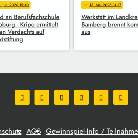
9
. Juni 2026 15:40
13
. Mai 2026 14:17
notes
d an Berufsfachschule
Werkstatt im Landkre
oburg - Kripo ermittelt
Bamberg brennt kom
n Verdachts auf
aus
dstiftung
nschutz
AGB
Gewinnspiel-Info / Teilnah