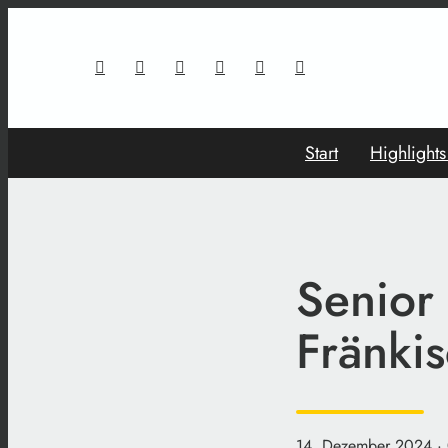
Start
Highlight
Senior 
Fränki
14. Dezember 2024
·