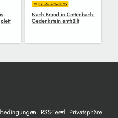
02
. Mai 2026 10:25
notes
is
Nach Brand in Cottenbach:
plett
Gedenkstein enthüllt
mebedingungen
RSS-Feed
Privatsphäre