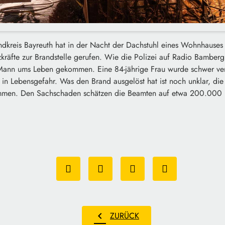
ndkreis Bayreuth hat in der Nacht der Dachstuhl eines Wohnhause
kräfte zur Brandstelle gerufen. Wie die Polizei auf Radio Bamberg
 Mann ums Leben gekommen. Eine 84-jährige Frau wurde schwer ver
r in Lebensgefahr. Was den Brand ausgelöst hat ist noch unklar, die 
mmen. Den Sachschaden schätzen die Beamten auf etwa 200.000 
chevron_left
ZURÜCK