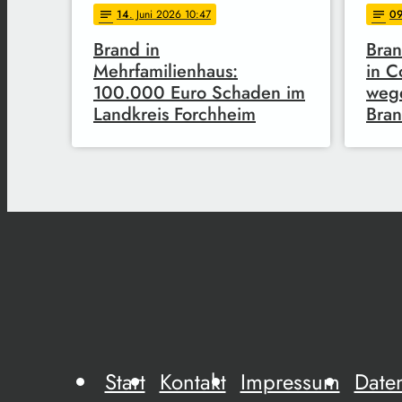
14
. Juni 2026 10:47
0
notes
notes
Brand in
Bran
Mehrfamilienhaus:
in C
100.000 Euro Schaden im
wege
Landkreis Forchheim
Bran
Start
Kontakt
Impressum
Date