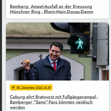
Bamberg: Ampel-Ausfall an der Kreuzung
Münchner Ring - Rhein-Main-Donau-Damm
Stadt Coburg
10
. Dezember 2025 16:59
notes
Coburg ehrt Bratwurst mit Fußgängerampel -
Bamberger "Sams"-Fans könnten neidisch
werden