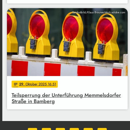
Symbolbild/Klaus Brauner/stock.adobe.com
29
. Oktober 2025 16:51
notes
Teilsperrung der Unterführung Memmelsdorfer
Straße in Bamberg