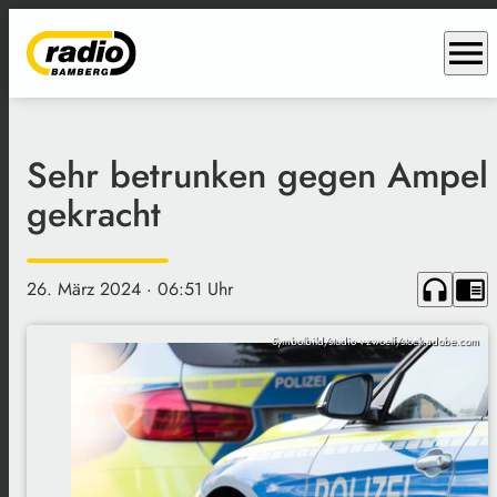
menu
Sehr betrunken gegen Ampel
gekracht
headphones
chrome_reader_mode
26. März 2024
· 06:51 Uhr
Symbolbild/studio v-zwoelf/stock.adobe.com