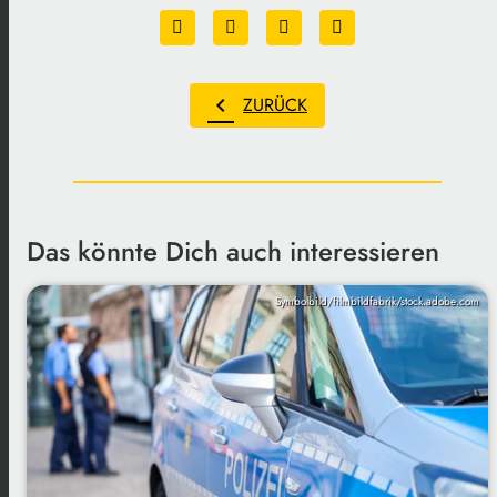
chevron_left
ZURÜCK
Das könnte Dich auch interessieren
Symbolbild/filmbildfabrik/stock.adobe.com