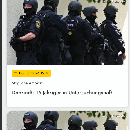
Lennart Preiss/dpa
08
. Juli 2026 19:30
notes
Mögliche Amoktat
Dobrindt: 16-Jähriger in Untersuchungshaft
Lennart Preiss/dpa