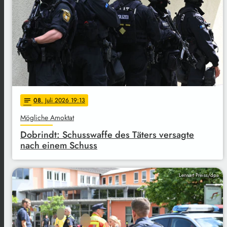
08
. Juli 2026 19:13
notes
Mögliche Amoktat
Dobrindt: Schusswaffe des Täters versagte
nach einem Schuss
Lennart Preiss/dpa