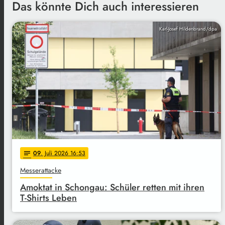
Das könnte Dich auch interessieren
Karl-Josef Hildenbrand/dpa
09
. Juli 2026 16:53
notes
Messerattacke
Amoktat in Schongau: Schüler retten mit ihren
T-Shirts Leben