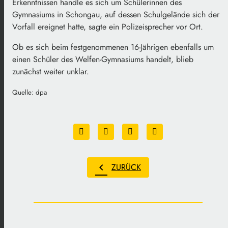
Erkenntnissen handle es sich um Schülerinnen des
Gymnasiums in Schongau, auf dessen Schulgelände sich der
Vorfall ereignet hatte, sagte ein Polizeisprecher vor Ort.
Ob es sich beim festgenommenen 16-Jährigen ebenfalls um
einen Schüler des Welfen-Gymnasiums handelt, blieb
zunächst weiter unklar.
Quelle: dpa
chevron_left
ZURÜCK