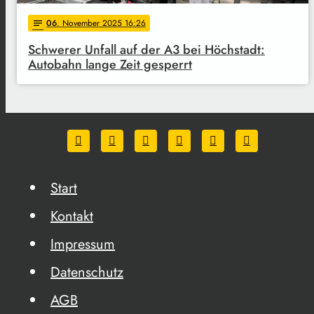
06
. November 2025 16:26
notes
Schwerer Unfall auf der A3 bei Höchstadt:
Autobahn lange Zeit gesperrt
Start
Kontakt
Impressum
Datenschutz
AGB