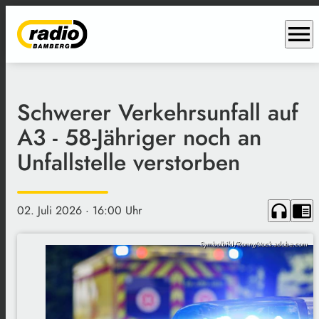
menu
Schwerer Verkehrsunfall auf
A3 - 58-Jähriger noch an
Unfallstelle verstorben
headphones
chrome_reader_mode
02. Juli 2026
· 16:00 Uhr
Symbolbild/Ronny/stock.adobe.com