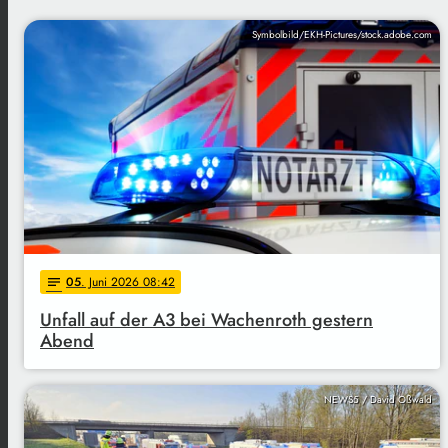
Symbolbild/EKH-Pictures/stock.adobe.com
05
. Juni 2026 08:42
notes
Unfall auf der A3 bei Wachenroth gestern
Abend
NEWS5 / David Oßwald