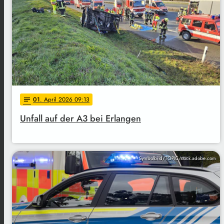
01
. April 2026 09:13
notes
Unfall auf der A3 bei Erlangen
Symbolbild/TOPIC/stock.adobe.com