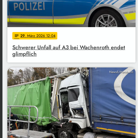
29
. März 2026 12:04
notes
Schwerer Unfall auf A3 bei Wachenroth endet
glimpflich
News5/Merzbach