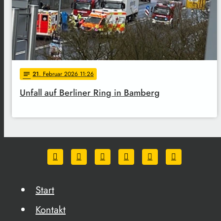
21
. Februar 2026 11:26
notes
Unfall auf Berliner Ring in Bamberg
Start
Kontakt