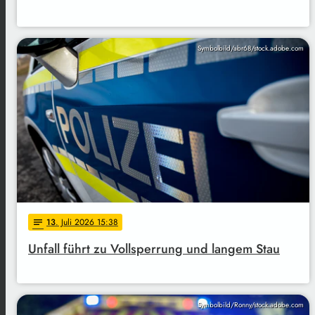
Symbolbild/abr68/stock.adobe.com
13
. Juli 2026 15:38
notes
Unfall führt zu Vollsperrung und langem Stau
Symbolbild/Ronny/stock.adobe.com