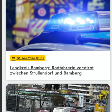
30
. Mai 2026 08:05
notes
Landkreis Bamberg: Radfahrerin verstirbt
zwischen Strullendorf und Bamberg
Funkhaus Bamberg