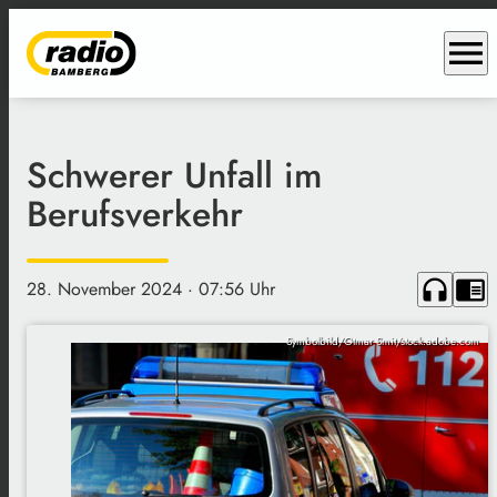
menu
Schwerer Unfall im
Berufsverkehr
headphones
chrome_reader_mode
28. November 2024
· 07:56 Uhr
Symbolbild/Otmar Smit/stock.adobe.com