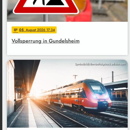
05
. August 2026 17:34
notes
Vollsperrung in Gundelsheim
Symbolbild/den-belitsky/stock.adobe.com