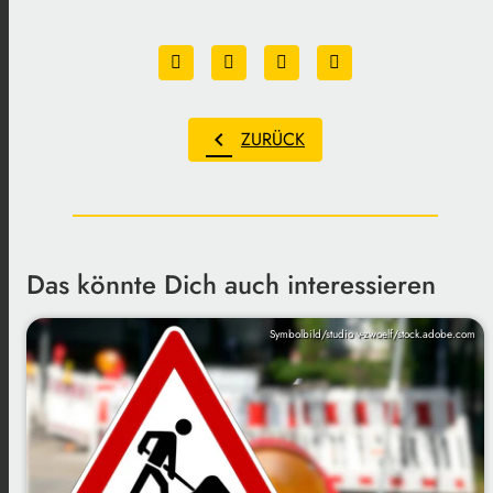
chevron_left
ZURÜCK
Das könnte Dich auch interessieren
Symbolbild/studio v-zwoelf/stock.adobe.com