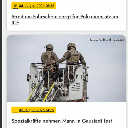
05
. August 2026 16:36
notes
Streit um Fahrschein sorgt für Polizeieinsatz im
ICE
News5/Ferdinand Merzbach
05
. August 2026 14:39
notes
Spezialkräfte nehmen Mann in Gaustadt fest