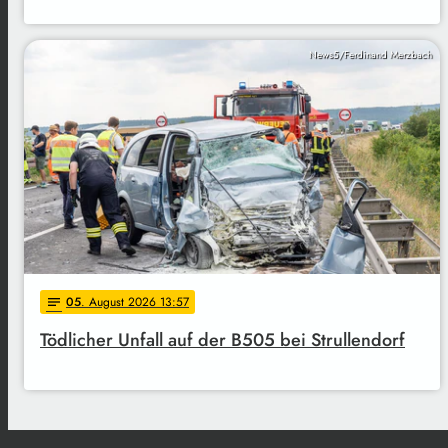
News5/Ferdinand Merzbach
05
. August 2026 13:57
notes
Tödlicher Unfall auf der B505 bei Strullendorf