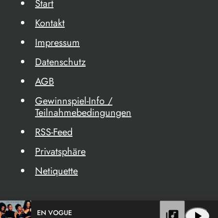
Start
Kontakt
Impressum
Datenschutz
AGB
Gewinnspiel-Info /
Teilnahmebedingungen
RSS-Feed
Privatsphäre
Netiquette
EN VOGUE
library_music
play_arrow