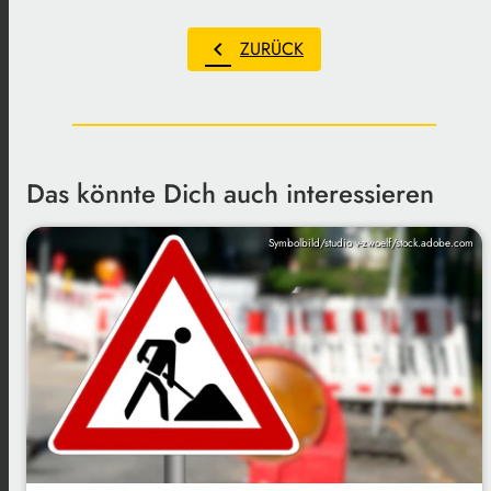
chevron_left
ZURÜCK
Das könnte Dich auch interessieren
Symbolbild/studio v-zwoelf/stock.adobe.com