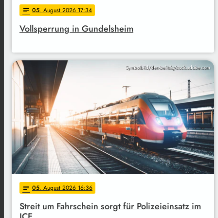
05
. August 2026 17:34
notes
Vollsperrung in Gundelsheim
Symbolbild/den-belitsky/stock.adobe.com
05
. August 2026 16:36
notes
Streit um Fahrschein sorgt für Polizeieinsatz im
ICE