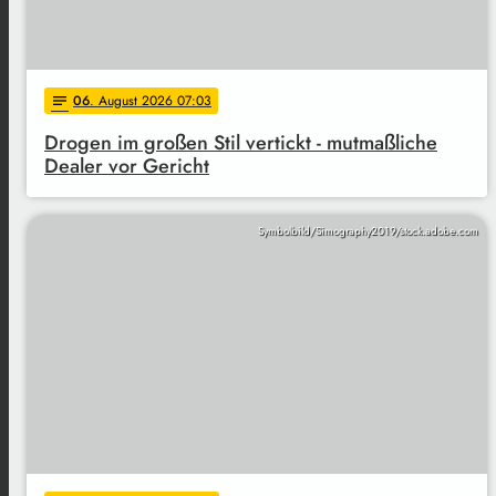
06
. August 2026 07:03
notes
Drogen im großen Stil vertickt - mutmaßliche
Dealer vor Gericht
Symbolbild/Simography2019/stock.adobe.com