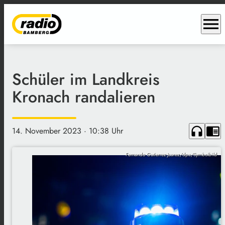
menu
Schüler im Landkreis
Kronach randalieren
headphones
chrome_reader_mode
14. November 2023
· 10:38 Uhr
Fernando Gutierrez-Juarez/dpa/Symbolbild