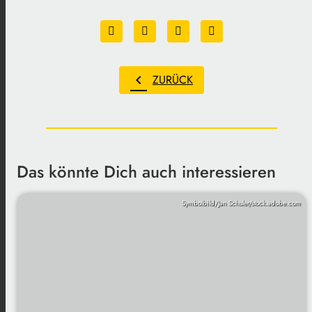
chevron_left
ZURÜCK
Das könnte Dich auch interessieren
Symbolbild/Jan Schuler/stock.adobe.com