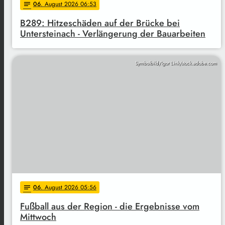
06
. August 2026 06:53
notes
B289: Hitzeschäden auf der Brücke bei
Untersteinach - Verlängerung der Bauarbeiten
Symbolbild/Igor Link/stock.adobe.com
06
. August 2026 05:56
notes
Fußball aus der Region - die Ergebnisse vom
Mittwoch