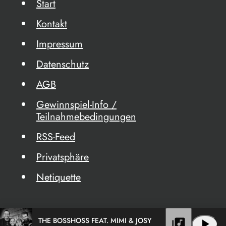
Start
Kontakt
Impressum
Datenschutz
AGB
Gewinnspiel-Info /
Teilnahmebedingungen
RSS-Feed
Privatsphäre
Netiquette
THE BOSSHOSS FEAT. MIMI & JOSY
library_music
play_arrow