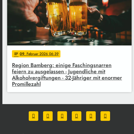
09
. Februar 2026 06:39
notes
Region Bamberg: einige Faschingsnarren
feiern zu ausgelassen - Jugendliche mit
Alkoholvergiftungen - 32-Jähriger mit enormer
Promillezahl