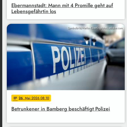
Ebermannstadt: Mann mit 4 Promille geht auf
Lebensgefährtin los
Symbolbild/Heiko Küverling/stock.adobe.com
26
. Mai 2026 08:10
notes
Betrunkener in Bamberg beschäftigt Polizei