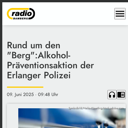
menu
Rund um den
"Berg":Alkohol-
Präventionsaktion der
Erlanger Polizei
headphones
chrome_reader_mode
09. Juni 2025
· 09:48 Uhr
Symbolbild/Heiko Küverling/stock.adobe.com