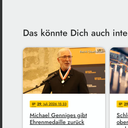
Das könnte Dich auch inte
Bezirk Oberfranken
29
. Juli 2026 15:33
29
notes
notes
Michael Genniges gibt
Schl
Ehrenmedaille zurück
ober