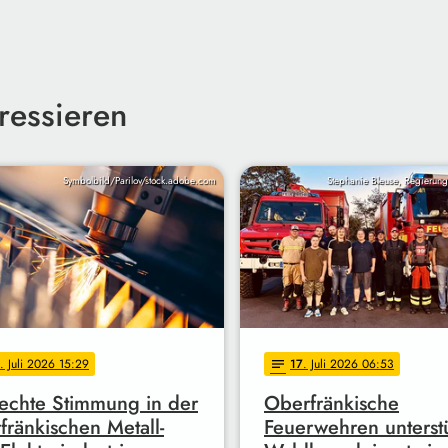
ressieren
Symbolbild/Parilov/stock.adobe.com
Stephanie Bleuse, Regierun
. Juli 2026 15:29
17
. Juli 2026 06:53
notes
echte Stimmung in der
Oberfränkische
fränkischen Metall-
Feuerwehren unterst