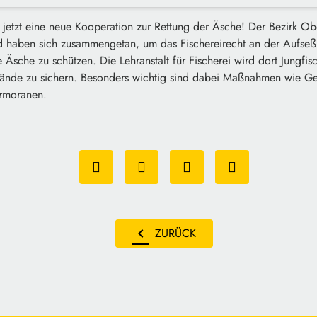
 jetzt eine neue Kooperation zur Rettung der Äsche! Der Bezirk O
nd haben sich zusammengetan, um das Fischereirecht an der Aufseß
 Äsche zu schützen. Die Lehranstalt für Fischerei wird dort Jungfi
tände zu sichern. Besonders wichtig sind dabei Maßnahmen wie Ge
ormoranen.
chevron_left
ZURÜCK