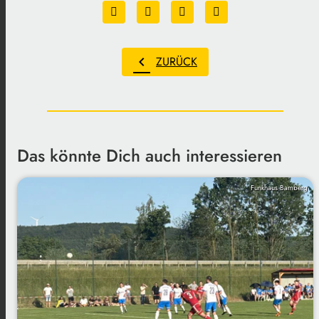
chevron_left
ZURÜCK
Das könnte Dich auch interessieren
Funkhaus Bamberg