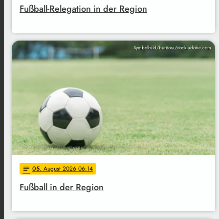
Fußball-Relegation in der Region
Symbolbild/buritora/stock.adobe.com
05
. August 2026 06:14
notes
Fußball in der Region