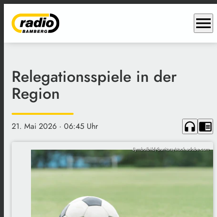
menu
Relegationsspiele in der
Region
headphones
chrome_reader_mode
21. Mai 2026
· 06:45 Uhr
Symbolbild/buritora/stock.adobe.com